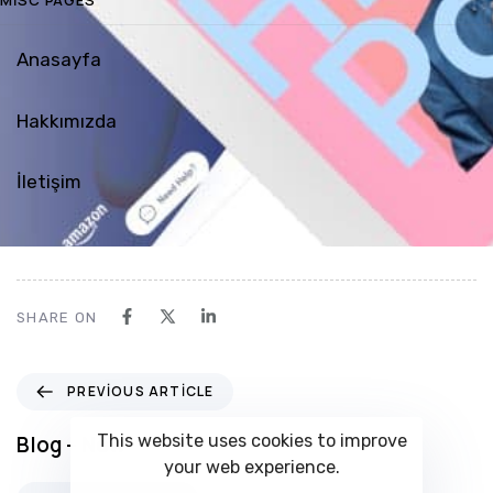
Anasayfa
Hakkımızda
İletişim
SHARE ON
P
PREVIOUS ARTICLE
r
e
This website uses cookies to improve
Blog – New
v
your web experience.
i